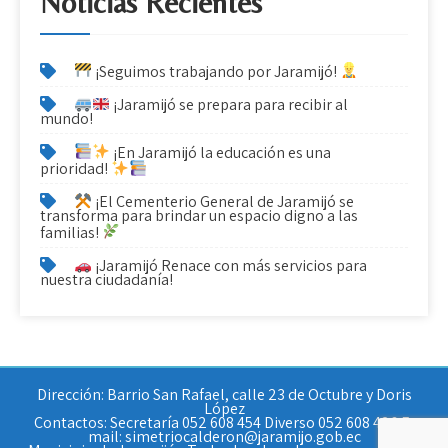
v
Noticias Recientes
e
g
¡Seguimos trabajando por Jaramijó!
a
¡Jaramijó se prepara para recibir al
mundo!
c
¡En Jaramijó la educación es una
prioridad!
i
¡El Cementerio General de Jaramijó se
ó
transforma para brindar un espacio digno a las
familias!
n
¡Jaramijó Renace con más servicios para
nuestra ciudadanía!
d
e
e
Dirección: Barrio San Rafael, calle 23 de Octubre y Doris
n
López
Contactos: Secretaría 052 608 454 Diverso 052 608 426 E-
t
mail: simetriocalderon@jaramijo.gob.ec