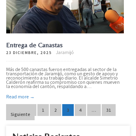
Entrega de Canastas
Jaramijó
23 DICIEMBRE, 2025
Más de 500 canastas fueron entregadas al sector de la
transportación de Jaramijó, como un gesto de apoyo y
reconocimiento a su trabajo diario. El alcalde Simetrio
Calderón reafirma su compromiso con quienes mueven
la economía del cantón, respaldando a…
Read more →
N
Anteriores
1
2
3
4
…
31
Siguiente
a