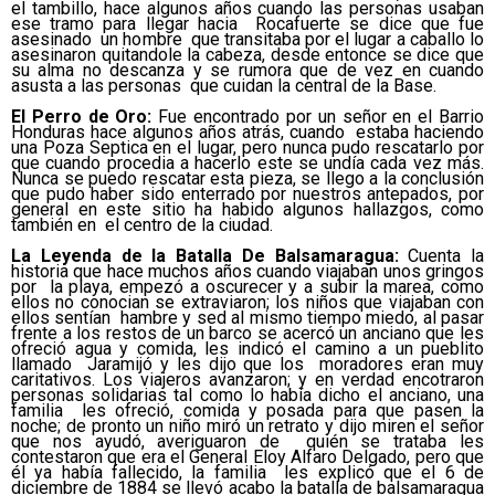
el tambillo, hace algunos años cuando las personas usaban
ese tramo para llegar hacia Rocafuerte se dice que fue
asesinado un hombre que transitaba por el lugar a caballo lo
asesinaron quitandole la cabeza, desde entonce se dice que
su alma no descanza y se rumora que de vez en cuando
asusta a las personas que cuidan la central de la Base.
El Perro de Oro:
Fue encontrado por un señor en el Barrio
Honduras hace algunos años atrás, cuando estaba haciendo
una Poza Septica en el lugar, pero nunca pudo rescatarlo por
que cuando procedia a hacerlo este se undía cada vez más.
Nunca se puedo rescatar esta pieza, se llego a la conclusión
que pudo haber sido enterrado por nuestros antepados, por
general en este sitio ha habido algunos hallazgos, como
también en el centro de la ciudad.
La Leyenda de la Batalla De Balsamaragua:
Cuenta la
historia que hace muchos años cuando viajaban unos gringos
por la playa, empezó a oscurecer y a subir la marea, como
ellos no conocian se extraviaron; los niños que viajaban con
ellos sentían hambre y sed al mismo tiempo miedo, al pasar
frente a los restos de un barco se acercó un anciano que les
ofreció agua y comida, les indicó el camino a un pueblito
llamado Jaramijó y les dijo que los moradores eran muy
caritativos. Los viajeros avanzaron; y en verdad encotraron
personas solidarias tal como lo había dicho el anciano, una
familia les ofreció, comida y posada para que pasen la
noche; de pronto un niño miró un retrato y dijo miren el señor
que nos ayudó, averiguaron de quién se trataba les
contestaron que era el General Eloy Alfaro Delgado, pero que
él ya había fallecido, la familia les explicó que el 6 de
diciembre de 1884 se llevó acabo la batalla de balsamaragua