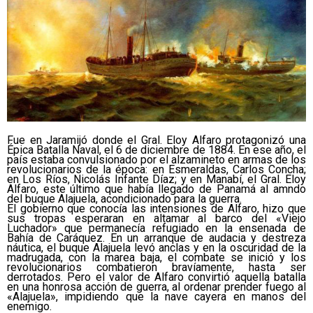
Fue en Jaramijó donde el Gral. Eloy Alfaro protagonizó una
Épica Batalla Naval, el 6 de diciembre de 1884. En ese año, el
país estaba convulsionado por el alzamineto en armas de los
revolucionarios de la época: en Esmeraldas, Carlos Concha;
en Los Ríos, Nicolás Infante Díaz; y en Manabí, el Gral. Eloy
Alfaro, este último que había llegado de Panamá al amndo
del buque Alajuela, acondicionado para la guerra.
El gobierno que conocía las intensiones de Alfaro, hizo que
sus tropas esperaran en altamar al barco del «Viejo
Luchador» que permanecía refugiado en la ensenada de
Bahía de Caráquez. En un arranque de audacia y destreza
náutica, el buque Alajuela levó anclas y en la oscuridad de la
madrugada, con la marea baja, el combate se inició y los
revolucionarios combatieron bravíamente, hasta ser
derrotados. Pero el valor de Alfaro convirtió aquella batalla
en una honrosa acción de guerra, al ordenar prender fuego al
«Alajuela», impidiendo que la nave cayera en manos del
enemigo.