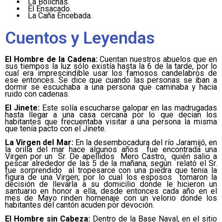
La Bolichas.
El Ensacado.
La Caña Encebada.
Cuentos y Leyendas
El Hombre de la Cadena:
Cuentan nuestros abuelos que en
sus tiempos la luz sólo existía hasta la 6 de la tarde, por lo
cual era imprescindible usar los famosos candelabros de
ese entonces. Se dice que cuando las personas se iban a
dormir se escuchaba a una persona que caminaba y hacia
ruido con cadenas.
El Jinete:
Este solía escucharse galopar en las madrugadas
hasta llegar a una casa cercana por lo que decian los
habitantes que frecuentaba visitar a una persona la misma
que tenía pacto con el Jinete.
La Virgen del Mar:
En la desembocadura del río Jaramijó, en
la orilla del mar hace algunos años fue encontrada una
Virgen por un Sr. De apellidos Mero Castro, quién salio a
pescar alrededor de las 5 de la mañana, según relató el Sr.
fue sorprendido al tropesarce con una piedra que tenia la
figura de una Virgen; por lo cual los esposos tomaron la
decisión de llevarla a su domicilio donde le hicieron un
santuario en honor a ella, desde entonces cada año en el
mes de Mayo rinden homenaje con un velorio donde los
habitantes del cantón acuden por devoción.
El Hombre sin Cabeza:
Dentro de la Base Naval, en el sitio