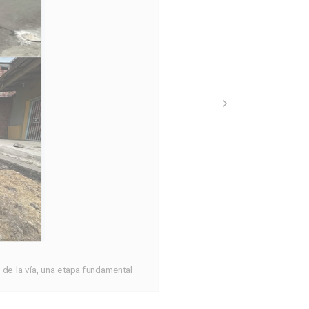
 de la vía, una etapa fundamental
¡
La Alc
gratui