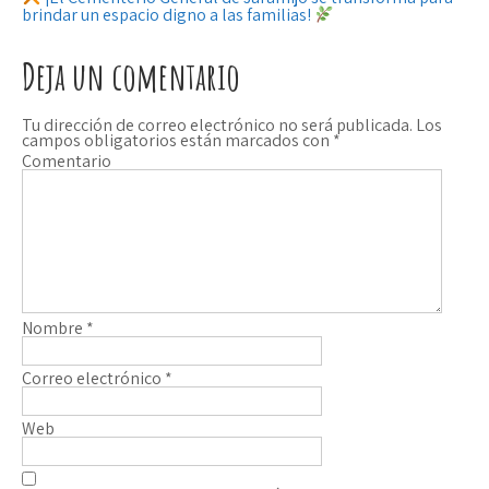
brindar un espacio digno a las familias!
a
v
Deja un comentario
e
Tu dirección de correo electrónico no será publicada.
Los
campos obligatorios están marcados con
*
g
Comentario
a
c
i
ó
Nombre
*
n
Correo electrónico
*
d
e
Web
e