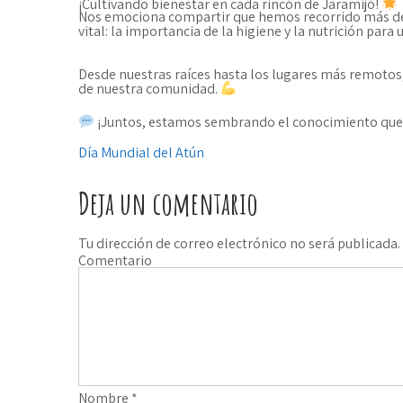
¡Cultivando bienestar en cada rincón de Jaramijó!
Nos emociona compartir que hemos recorrido más de 
vital: la importancia de la higiene y la nutrición para
Desde nuestras raíces hasta los lugares más remotos
de nuestra comunidad.
¡Juntos, estamos sembrando el conocimiento que 
Día Mundial del Atún
N
a
Deja un comentario
v
Tu dirección de correo electrónico no será publicada.
e
Comentario
g
a
c
i
Nombre
*