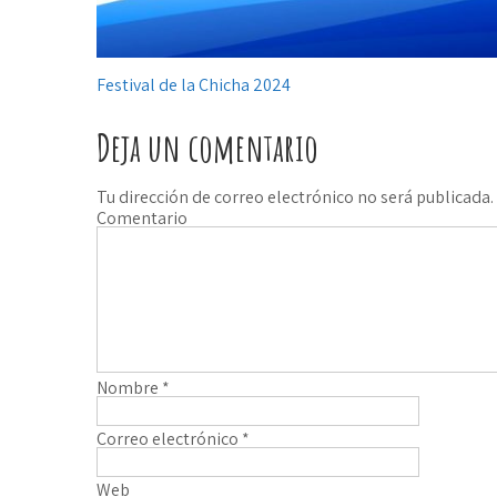
Festival de la Chicha 2024
N
a
Deja un comentario
v
Tu dirección de correo electrónico no será publicada.
e
Comentario
g
a
c
i
Nombre
*
ó
Correo electrónico
*
n
Web